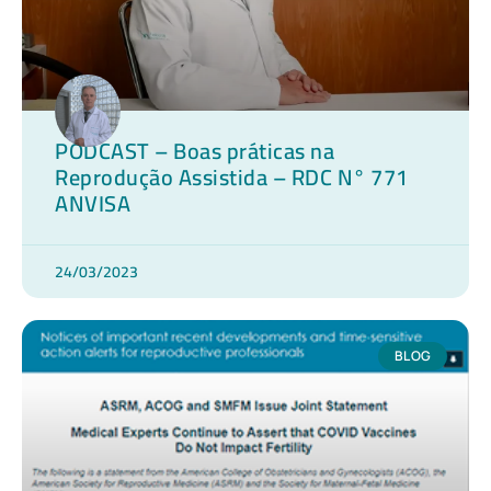
PODCAST – Boas práticas na
Reprodução Assistida – RDC N° 771
ANVISA
24/03/2023
BLOG