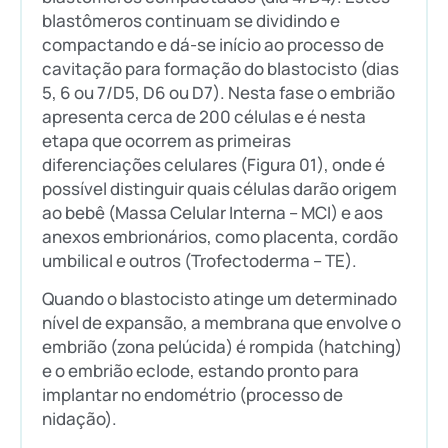
blastômeros continuam se dividindo e
compactando e dá-se início ao processo de
cavitação para formação do blastocisto (dias
5, 6 ou 7/D5, D6 ou D7). Nesta fase o embrião
apresenta cerca de 200 células e é nesta
etapa que ocorrem as primeiras
diferenciações celulares (Figura 01), onde é
possível distinguir quais células darão origem
ao bebê (Massa Celular Interna – MCI) e aos
anexos embrionários, como placenta, cordão
umbilical e outros (Trofectoderma – TE).
Quando o blastocisto atinge um determinado
nível de expansão, a membrana que envolve o
embrião (zona pelúcida) é rompida (hatching)
e o embrião eclode, estando pronto para
implantar no endométrio (processo de
nidação).