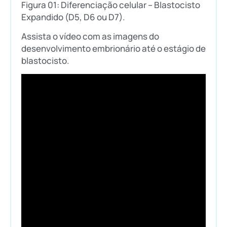
Figura 01: Diferenciação celular – Blastocisto
Expandido (D5, D6 ou D7).
Assista o vídeo com as imagens do
desenvolvimento embrionário até o estágio de
blastocisto.