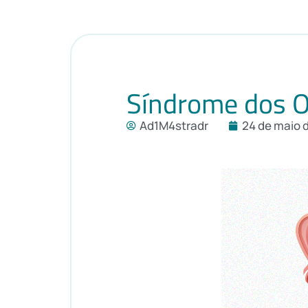
Síndrome dos Ov
Ad1M4stradr
24 de maio 