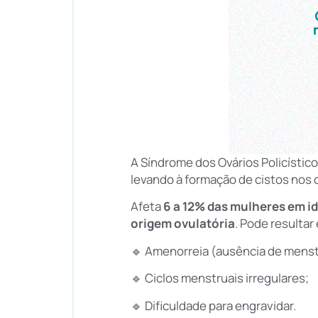
A Síndrome dos Ovários Policístic
levando à formação de cistos nos o
Afeta
6 a 12%
das mulheres em id
origem ovulatória
. Pode resultar
🔹 Amenorreia (ausência de menst
🔹 Ciclos menstruais irregulares;
🔹 Dificuldade para engravidar.