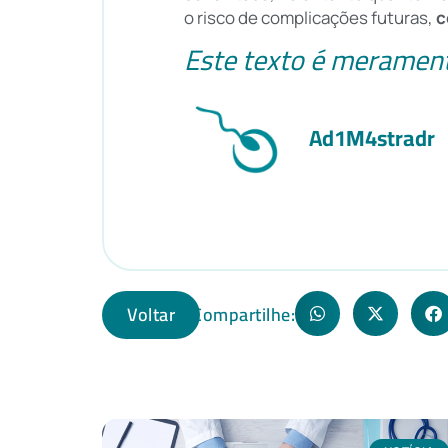
o risco de complicações futuras,
c
Este texto é merament
Ad1M4stradr
Voltar
Compartilhe: