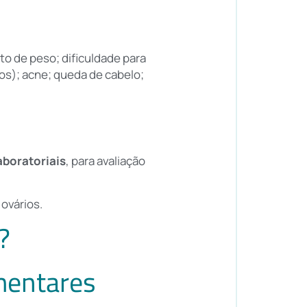
o de peso; dificuldade para
os); acne; queda de cabelo;
aboratoriais
, para avaliação
ovários.
?
imentares