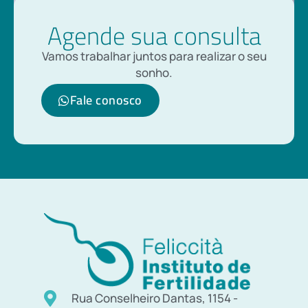
Agende sua consulta
Vamos trabalhar juntos para realizar o seu
sonho.
Fale conosco
Rua Conselheiro Dantas, 1154 -