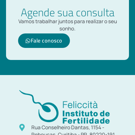
Agende sua consulta
Vamos trabalhar juntos para realizar o seu
sonho.
Fale conosco
Rua Conselheiro Dantas, 1154 -
Rebouças, Curitiba - PR, 80220-191