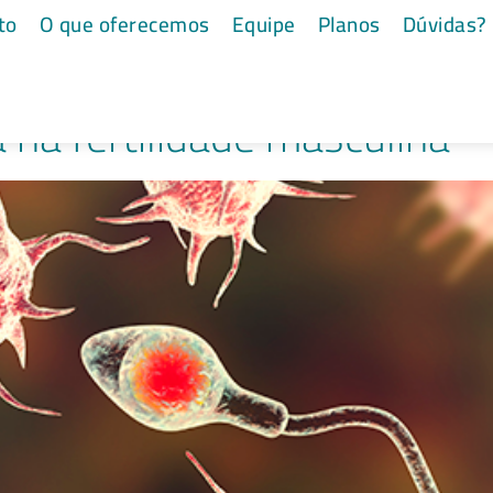
ta
to
O que oferecemos
Equipe
Planos
Dúvidas?
 na fertilidade masculina