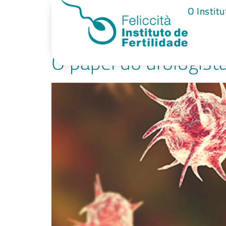
Tag:
urologis
O Institu
O papel do urologista