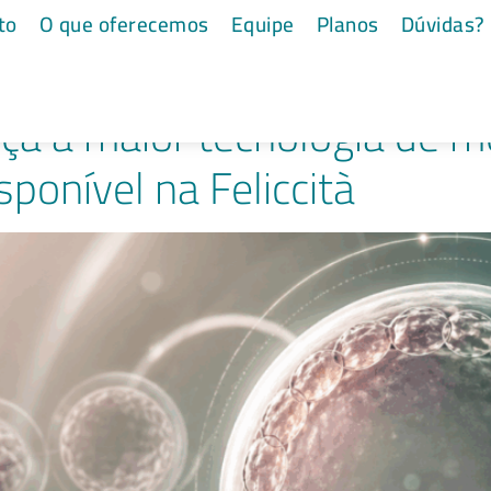
rapia
to
O que oferecemos
Equipe
Planos
Dúvidas?
a a maior tecnologia de 
ponível na Feliccità