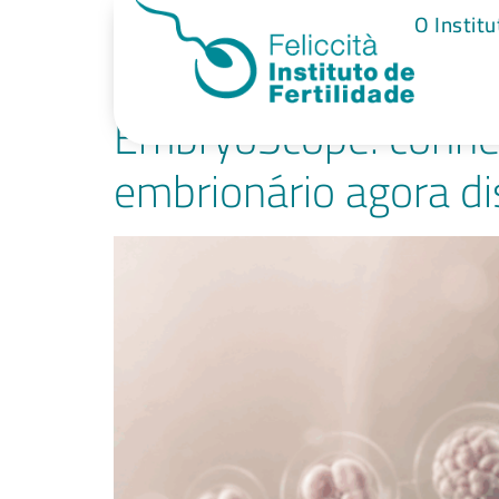
Tag:
imunote
O Institu
EmbryoScope: conheç
embrionário agora dis