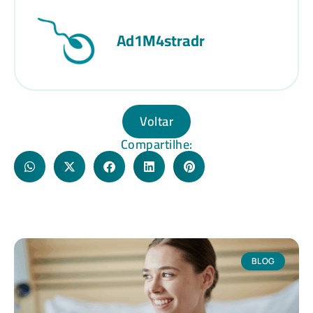
Ad1M4stradr
Voltar
Compartilhe:
BLOG