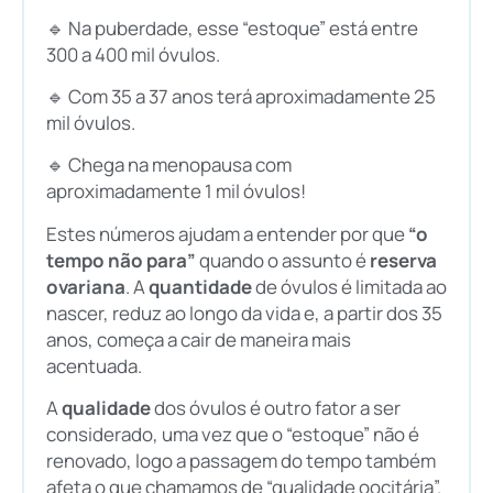
🔹 Na puberdade, esse “estoque” está entre
300 a 400 mil óvulos.
🔹 Com 35 a 37 anos terá aproximadamente 25
mil óvulos.
🔹 Chega na menopausa com
aproximadamente 1 mil óvulos!
Estes números ajudam a entender por que
“o
tempo não para”
quando o assunto é
reserva
ovariana
. A
quantidade
de óvulos é limitada ao
nascer, reduz ao longo da vida e, a partir dos 35
anos, começa a cair de maneira mais
acentuada.
A
qualidade
dos óvulos é outro fator a ser
considerado, uma vez que o “estoque” não é
renovado, logo a passagem do tempo também
afeta o que chamamos de “qualidade oocitária”.