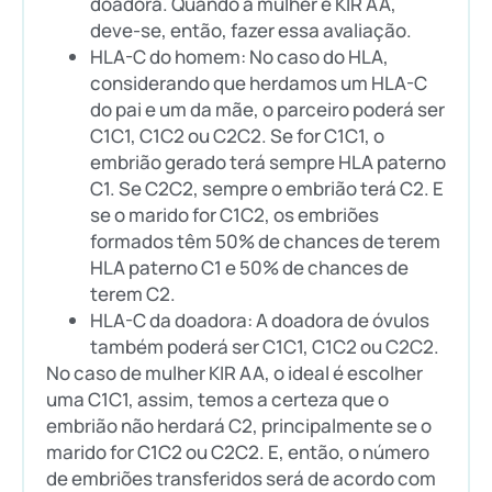
doadora. Quando a mulher é KIR AA,
deve-se, então, fazer essa avaliação.
HLA-C do homem: No caso do HLA,
considerando que herdamos um HLA-C
do pai e um da mãe, o parceiro poderá ser
C1C1, C1C2 ou C2C2. Se for C1C1, o
embrião gerado terá sempre HLA paterno
C1. Se C2C2, sempre o embrião terá C2. E
se o marido for C1C2, os embriões
formados têm 50% de chances de terem
HLA paterno C1 e 50% de chances de
terem C2.
HLA-C da doadora: A doadora de óvulos
também poderá ser C1C1, C1C2 ou C2C2.
No caso de mulher KIR AA, o ideal é escolher
uma C1C1, assim, temos a certeza que o
embrião não herdará C2, principalmente se o
marido for C1C2 ou C2C2. E, então, o número
de embriões transferidos será de acordo com