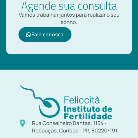
Agende sua consulta
Vamos trabalhar juntos para realizar o seu
sonho.
Fale conosco
Rua Conselheiro Dantas, 1154 -
Rebouças, Curitiba - PR, 80220-191