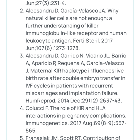
Jun;27(3):231-4.
Alecsandru D, García-Velasco JA. Why
natural killer cells are not enough: a
further understanding of killer
immunoglobulin-like receptor and human
leukocyte antigen. FertilSteril. 2017
Jun;107(6):1273-1278.
Alecsandru D, Garrido N, Vicario JL, Barrio
A, Aparicio P, Requena A, García-Velasco
J. Maternal KIR haplotype influences live
birth rate after double embryo transfer in
IVF cycles in patients with recurrent
miscarriages and implantation failure.
HumReprod. 2014 Dec;29(12):2637-43.
Colucci F. The role of KIR and HLA
interactions in pregnancy complications.
Immunogenetics. 2017 Aug;69(8-9):557-
565.
Franasiak JM, Scott RT. Contribution of