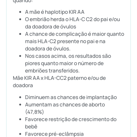
quando:
A mãe é haplotipo KIR AA
O embrião herda o HLA-C C2 do pai e/ou
da doadora de óvulos
A chance de complicação é maior quanto
mais HLA-C2 presente no pai e na
doadora de óvulos.
Nos casos acima, os resultados são
piores quanto maior o número de
embriões transferidos.
Mãe KIR AA x HLA-CC2 paterno e/ou de
doadora
Diminuem as chances de implantação
Aumentam as chances de aborto
(47,8%)
Favorece restrição de crescimento do
bebê
Favorece pré-eclâmpsia