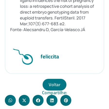
ligand influences the risk of pregnancy
loss: a retrospective cohort analysis of
direct embryo genotyping data from
euploid transfers. FertilSteril. 2017
Mar;107(3):677-683.e2.
Fonte: Alecsandru D, García-Velasco JÁ
feliccita
Voltar
Compartilhe: