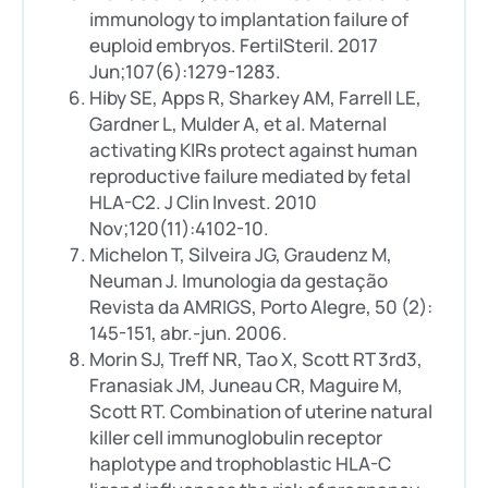
immunology to implantation failure of
euploid embryos. FertilSteril. 2017
Jun;107(6):1279-1283.
Hiby SE, Apps R, Sharkey AM, Farrell LE,
Gardner L, Mulder A, et al. Maternal
activating KIRs protect against human
reproductive failure mediated by fetal
HLA-C2. J Clin Invest. 2010
Nov;120(11):4102-10.
Michelon T, Silveira JG, Graudenz M,
Neuman J. Imunologia da gestação
Revista da AMRIGS, Porto Alegre, 50 (2):
145-151, abr.-jun. 2006.
Morin SJ, Treff NR, Tao X, Scott RT 3rd3,
Franasiak JM, Juneau CR, Maguire M,
Scott RT. Combination of uterine natural
killer cell immunoglobulin receptor
haplotype and trophoblastic HLA-C