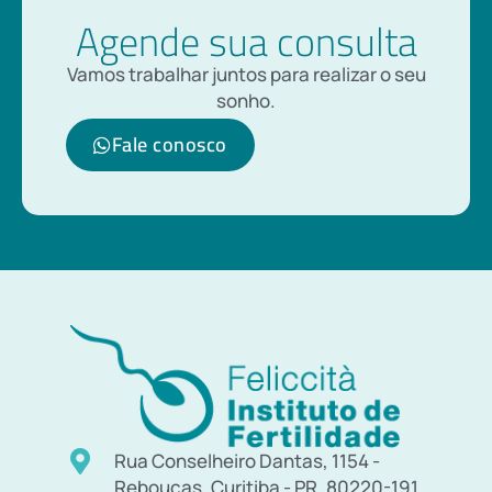
Agende sua consulta
Vamos trabalhar juntos para realizar o seu
sonho.
Fale conosco
Rua Conselheiro Dantas, 1154 -
Rebouças, Curitiba - PR, 80220-191