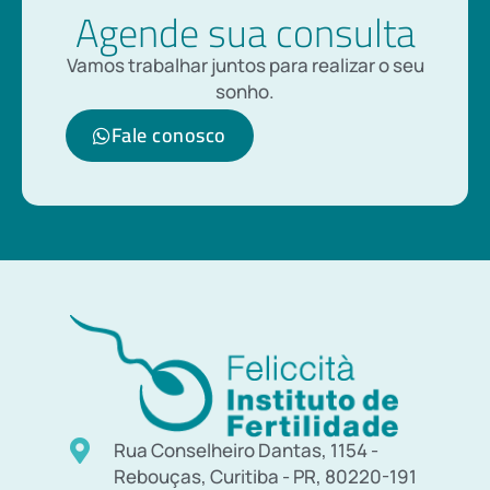
Agende sua consulta
Vamos trabalhar juntos para realizar o seu
sonho.
Fale conosco
Rua Conselheiro Dantas, 1154 -
Rebouças, Curitiba - PR, 80220-191