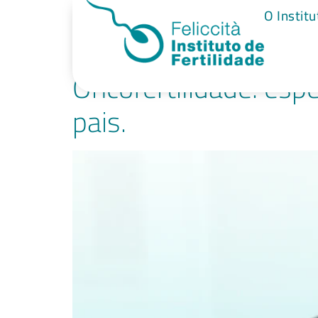
Tag:
tratame
O Institu
Oncofertilidade: esp
pais.