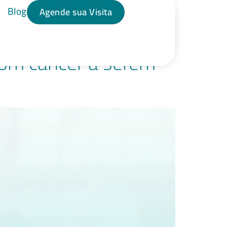
Blog
Agende sua Visita
 com câncer a serem