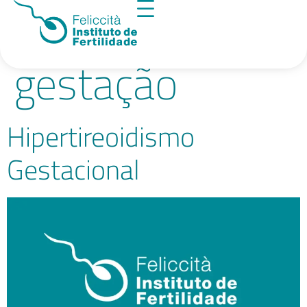
Tag:
tireoide na
gestação
Hipertireoidismo
Gestacional