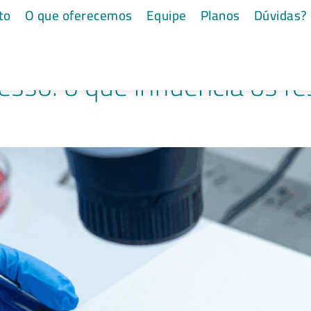
e dos óvulos
to
O que oferecemos
Equipe
Planos
Dúvidas?
esso: o que influencia os r