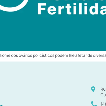
drome dos ovários policísticos podem lhe afetar de divers
Ru
Cu
(4