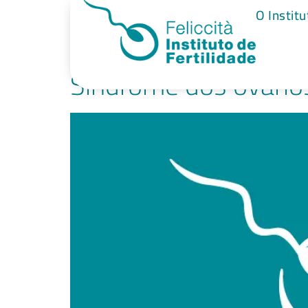
Tag:
ovários p
O Institu
Síndrome dos ovários 