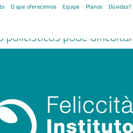
olicísticos
to
O que oferecemos
Equipe
Planos
Dúvidas?
policísticos pode dificultar