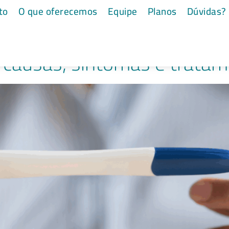
dade o que é
to
O que oferecemos
Equipe
Planos
Dúvidas?
é, causas, sintomas e trata