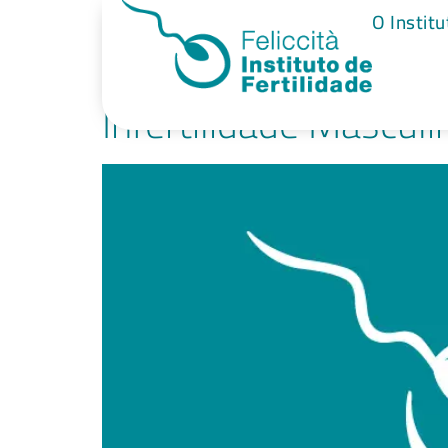
Tag:
infecçõe
O Institu
Infertilidade Mascul