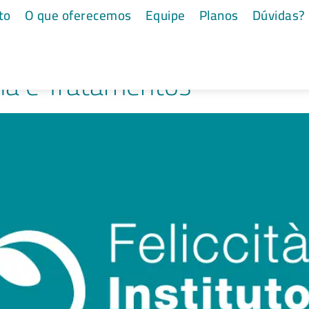
s testiculares
to
O que oferecemos
Equipe
Planos
Dúvidas?
ina e Tratamentos