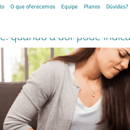
gia
to
O que oferecemos
Equipe
Planos
Dúvidas?
te: quando a dor pode indic