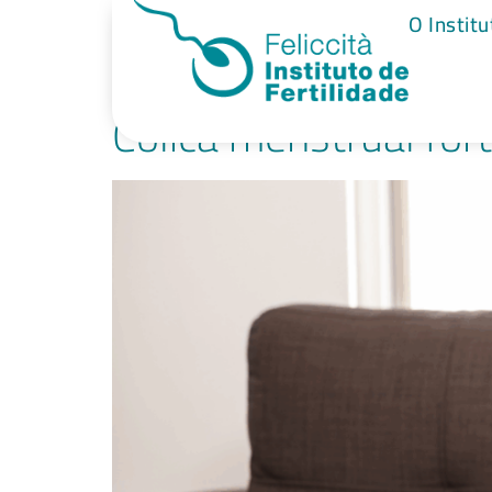
Tag:
ginecolo
O Institu
Cólica menstrual for