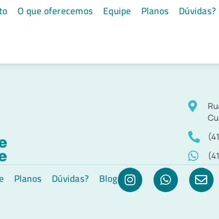
co Nishikawa
to
O que oferecemos
Equipe
Planos
Dúvidas?
Ru
Cu
(4
(4
e
Planos
Dúvidas?
Blog