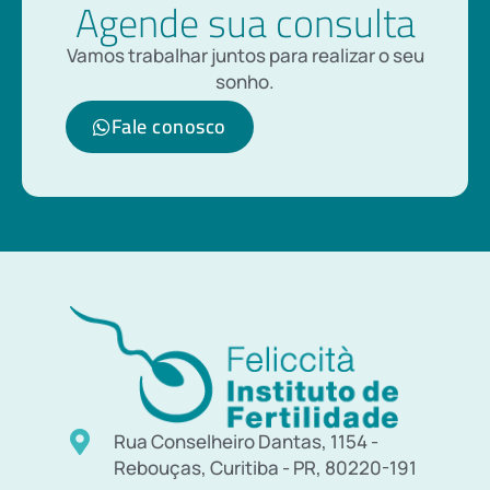
Agende sua consulta
Vamos trabalhar juntos para realizar o seu
sonho.
Fale conosco
Rua Conselheiro Dantas, 1154 -
Rebouças, Curitiba - PR, 80220-191