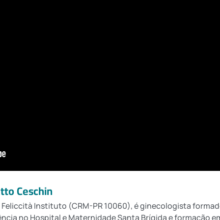
atto Ceschin
 Feliccità Instituto (CRM-PR 10060), é ginecologista formad
ência no Hospital e Maternidade Santa Brígida e formação