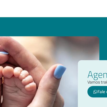
Agen
Vamos trab
Fale