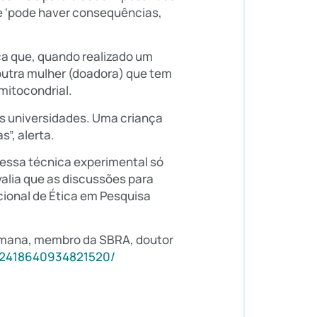
e ‘pode haver consequências,
ca que, quando realizado um
 outra mulher (doadora) que tem
mitocondrial.
nas universidades. Uma criança
”, alerta.
 essa técnica experimental só
avalia que as discussões para
cional de Ética em Pesquisa
humana, membro da SBRA, doutor
/2418640934821520/