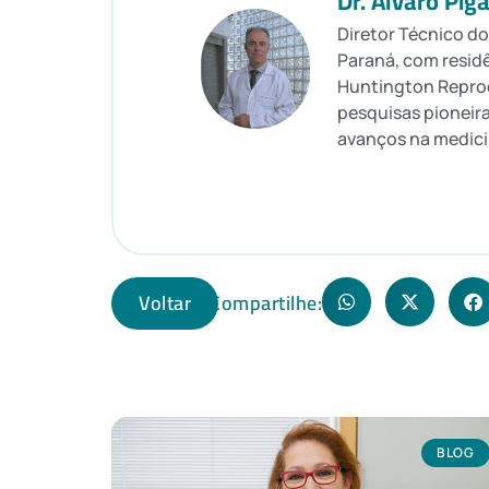
Dr. Álvaro Pig
Diretor Técnico do
Paraná, com resid
Huntington Reprod
pesquisas pioneira
avanços na medici
Voltar
Compartilhe:
BLOG